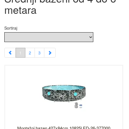
metara
Sortiraj
1
2
3
Montažni bazen 427x84cm 10825l ED-26-377000