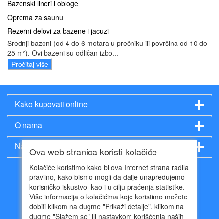
Bazenski lineri i obloge
Oprema za saunu
Rezerni delovi za bazene i jacuzi
Srednji bazeni (od 4 do 6 metara u prečniku ili površina od 10 do
25 m²). Ovi bazeni su odličan izbo...
Pročitaj više
Kako kupovati online
O nama
Način plaćanja
Ova web stranica koristi kolačiće
Kolačiće koristimo kako bi ova Internet strana radila
pravilno, kako bismo mogli da dalje unapređujemo
korisničko iskustvo, kao i u cilju praćenja statistike.
Više informacija o kolačićima koje koristimo možete
011 402 96 54
dobiti klikom na dugme "Prikaži detalje". klikom na
064 640 97 95
dugme "Slažem se" ili nastavkom korišćenja naših