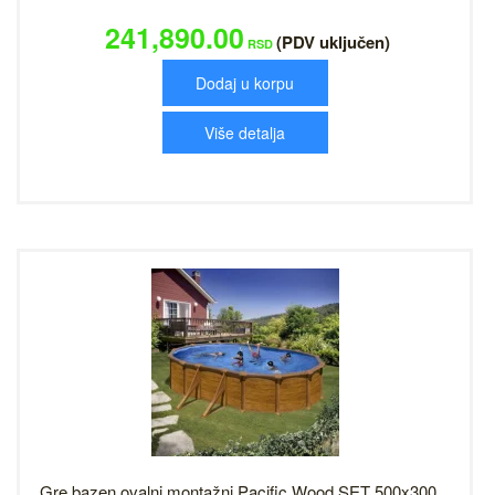
241,890.00
(PDV uključen)
RSD
Dodaj u korpu
Više detalja
Gre bazen ovalni montažni Pacific Wood SET 500x300...