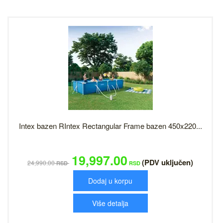
Intex bazen RIntex Rectangular Frame bazen 450x220...
19,997.00
(PDV uključen)
24,990.00
RSD
RSD
Dodaj u korpu
Više detalja