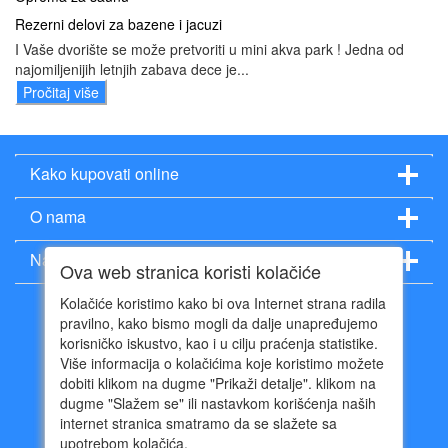
Rezerni delovi za bazene i jacuzi
I Vaše dvorište se može pretvoriti u mini akva park ! Jedna od
najomiljenijih letnjih zabava dece je...
Pročitaj više
Kako kupovati online
O nama
Način plaćanja
Ova web stranica koristi kolačiće
Kolačiće koristimo kako bi ova Internet strana radila
pravilno, kako bismo mogli da dalje unapređujemo
korisničko iskustvo, kao i u cilju praćenja statistike.
Više informacija o kolačićima koje koristimo možete
011 402 96 54
dobiti klikom na dugme "Prikaži detalje". klikom na
064 640 97 95
dugme "Slažem se" ili nastavkom korišćenja naših
info@suncandan.rs
internet stranica smatramo da se slažete sa
Radno vreme:
upotrebom kolačića.