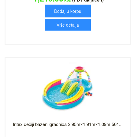
RSD
Dodaj u korpu
Više detalja
Intex dečiji bazen igraonica 2.95mx1.91mx1.09m 561...