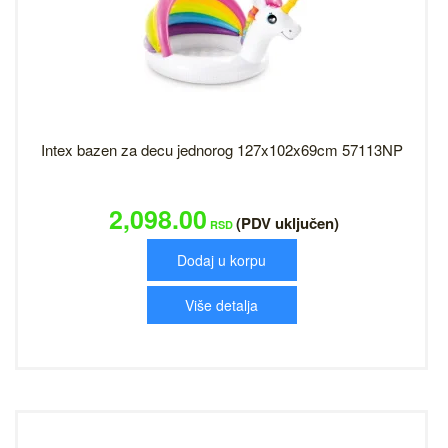
Intex bazen za decu jednorog 127x102x69cm 57113NP
2,098.00
(PDV uključen)
RSD
Dodaj u korpu
Više detalja