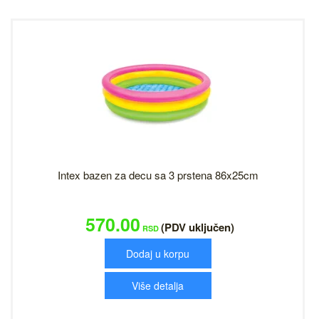
Intex bazen za decu sa 3 prstena 86x25cm
570.00
(PDV uključen)
RSD
Dodaj u korpu
Više detalja