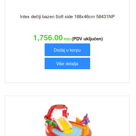
Intex dečiji bazen Soft side 188x46cm 58431NP
1,756.00
(PDV uključen)
RSD
Dodaj u korpu
Više detalja