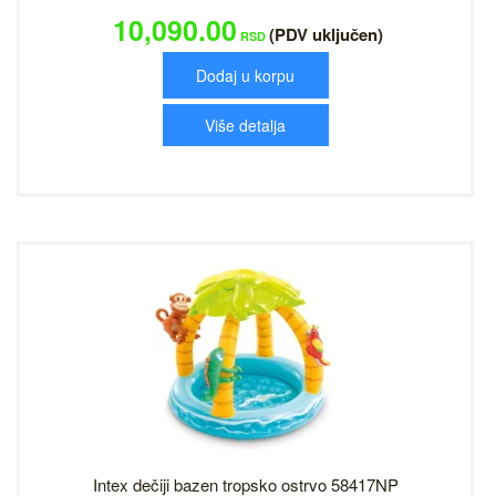
10,090.00
(PDV uključen)
RSD
Dodaj u korpu
Više detalja
Intex dečiji bazen tropsko ostrvo 58417NP