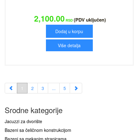
2,100.00
(PDV uključen)
RSD
Dodaj u korpu
Više detalja
1
2
3
...
5
Srodne kategorije
Jacuzzi za dvorište
Bazeni sa čeličnom konstrukcijom
Bazeni sa mekanim stranicama