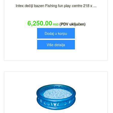
Intex dečiji bazen Fishing fun play centre 218 x ...
6,250.00
(PDV uključen)
RSD
Dodaj u korpu
Više detalja