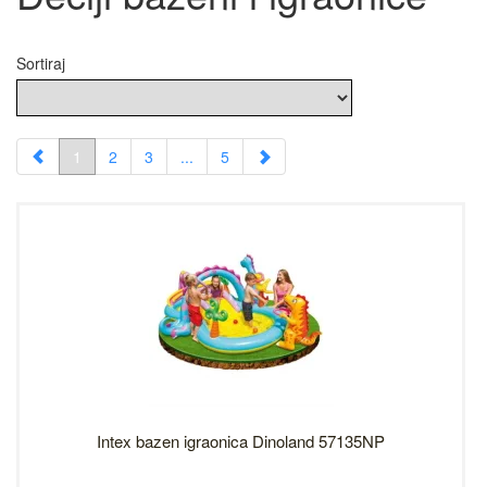
Sortiraj
1
2
3
...
5
Intex bazen igraonica Dinoland 57135NP