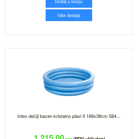
Dodaj u korpu
Više detalja
Intex dečiji bazen kristalno plavi II 168x38cm 584...
1,215.00
(PDV uključen)