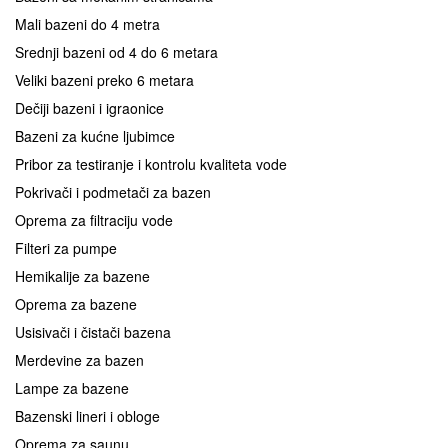
Mali bazeni do 4 metra
Srednji bazeni od 4 do 6 metara
Veliki bazeni preko 6 metara
Dečiji bazeni i igraonice
Bazeni za kućne ljubimce
Pribor za testiranje i kontrolu kvaliteta vode
Pokrivači i podmetači za bazen
Oprema za filtraciju vode
Filteri za pumpe
Hemikalije za bazene
Oprema za bazene
Usisivači i čistači bazena
Merdevine za bazen
Lampe za bazene
Bazenski lineri i obloge
Oprema za saunu