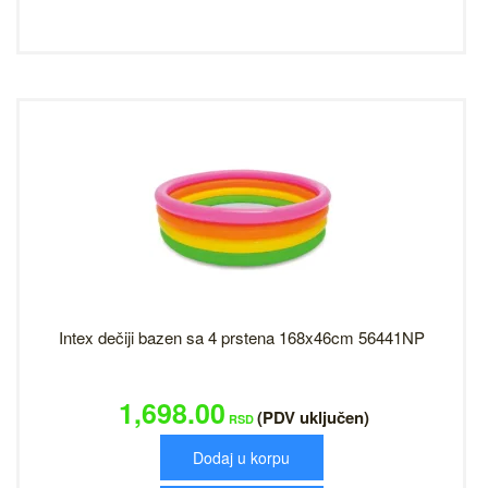
Intex dečiji bazen sa 4 prstena 168x46cm 56441NP
1,698.00
(PDV uključen)
RSD
Dodaj u korpu