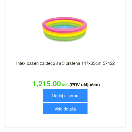
Intex bazen za decu sa 3 prstena 147x33cm 57422
1,215.00
(PDV uključen)
RSD
Dodaj u korpu
Više detalja