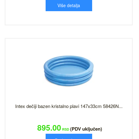
Više detalja
Intex dečiji bazen kristalno plavi 147x33cm 58426N...
895.00
(PDV uključen)
RSD