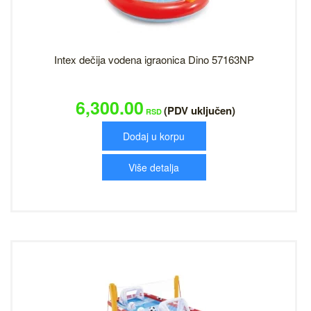
Intex dečija vodena igraonica Dino 57163NP
6,300.00
(PDV uključen)
RSD
Dodaj u korpu
Više detalja