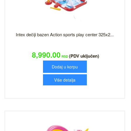
Intex dečiji bazen Action sports play center 325x2...
8,990.00
(PDV uključen)
RSD
Dodaj u korpu
Više detalja