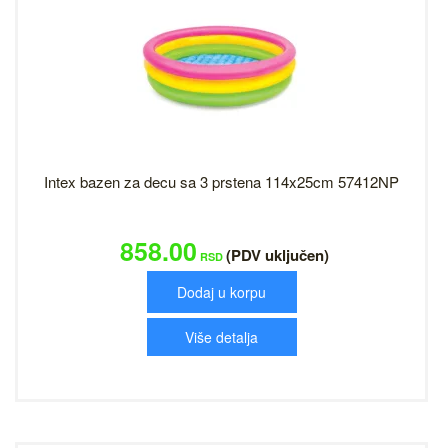
Intex bazen za decu sa 3 prstena 114x25cm 57412NP
858.00
(PDV uključen)
RSD
Dodaj u korpu
Više detalja