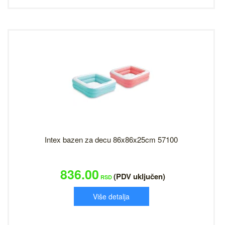
Intex bazen za decu 86x86x25cm 57100
836.00
(PDV uključen)
RSD
Više detalja