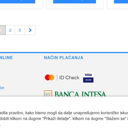
1
2
3
NLINE
NAČIN PLAĆANJA
obe
obe
adila pravilno, kako bismo mogli da dalje unapređujemo korisničko iskustv
dobiti klikom na dugme "Prikaži detalje". klikom na dugme "Slažem se" i
.