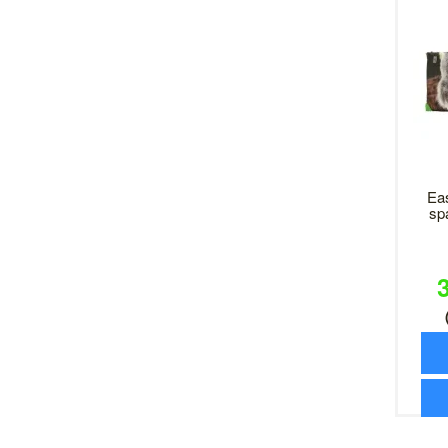
Ea
sp