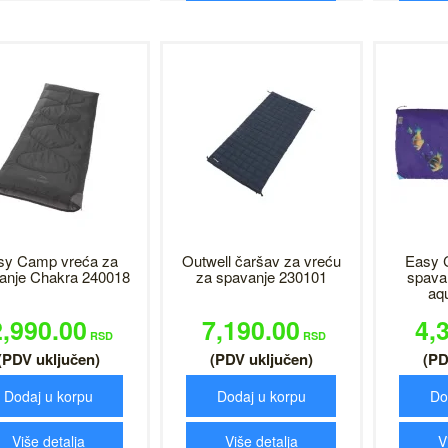
sy Camp vreća za
Outwell čaršav za vreću
Easy 
anje Chakra 240018
za spavanje 230101
spava
aqu
2,990.00
7,190.00
4,
RSD
RSD
(PDV uključen)
(PDV uključen)
(PD
Dodaj u korpu
Dodaj u korpu
Do
Više detalja
Više detalja
V