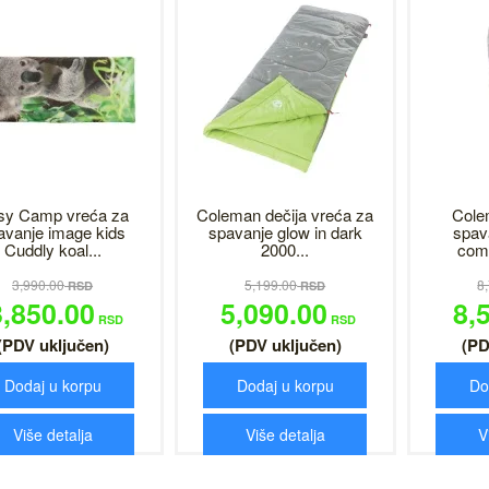
sy Camp vreća za
Coleman dečija vreća za
Cole
avanje image kids
spavanje glow in dark
spav
Cuddly koal...
2000...
comf
3,990.00
5,199.00
8
RSD
RSD
3,850.00
5,090.00
8,
RSD
RSD
(PDV uključen)
(PDV uključen)
(PD
Dodaj u korpu
Dodaj u korpu
Do
Više detalja
Više detalja
V