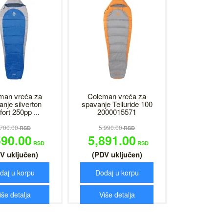
man vreća za
Coleman vreća za
anje silverton
spavanje Telluride 100
ort 250pp ...
2000015571
,700.00
5,990.00
RSD
RSD
590.00
5,891.00
RSD
RSD
V uključen)
(PDV uključen)
daj u korpu
Dodaj u korpu
iše detalja
Više detalja