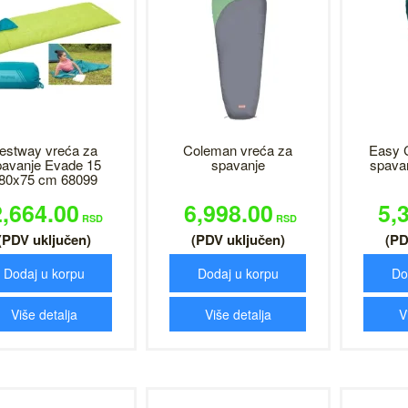
estway vreća za
Coleman vreća za
Easy 
pavanje Evade 15
spavanje
spava
80x75 cm 68099
2,664.00
6,998.00
5,
RSD
RSD
(PDV uključen)
(PDV uključen)
(PD
Dodaj u korpu
Dodaj u korpu
Do
Više detalja
Više detalja
V