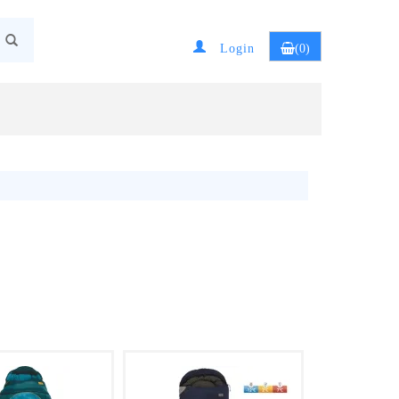
Login
(0)