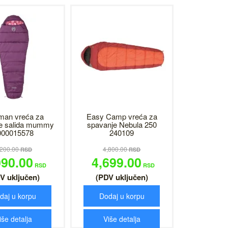
man vreća za
Easy Camp vreća za
e salida mummy
spavanje Nebula 250
000015578
240109
,200.00
4,800.00
RSD
RSD
090.00
4,699.00
RSD
RSD
V uključen)
(PDV uključen)
daj u korpu
Dodaj u korpu
iše detalja
Više detalja