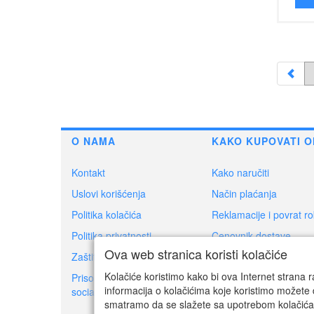
O NAMA
KAKO KUPOVATI O
Kontakt
Kako naručiti
Uslovi korišćenja
Način plaćanja
Politika kolačića
Reklamacije i povrat r
Politika privatnosti
Cenovnik dostave
Ova web stranica koristi kolačiće
Zaštita potrošača
Dokumenti za povrat r
Kolačiće koristimo kako bi ova Internet strana r
Prisoner's Dilemma -
Ovlašćeni servisi
informacija o kolačićima koje koristimo možete 
social game
smatramo da se slažete sa upotrebom kolačića