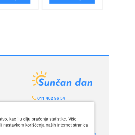
011 402 96 54
064 640 97 95
info@suncandan.rs
o, kao i u cilju praćenja statistike. Više
li nastavkom korišćenja naših internet stranica
Radno vreme:
Call centar: pon-petak 9.00-17.00