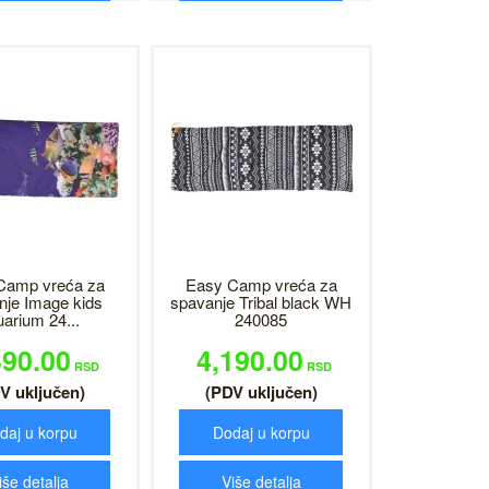
Camp vreća za
Easy Camp vreća za
nje Image kids
spavanje Tribal black WH
arium 24...
240085
390.00
4,190.00
RSD
RSD
V uključen)
(PDV uključen)
daj u korpu
Dodaj u korpu
iše detalja
Više detalja