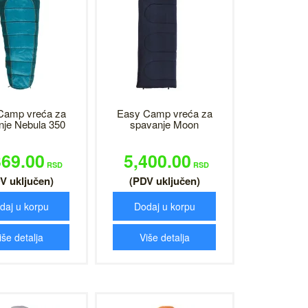
Camp vreća za
Easy Camp vreća za
nje Nebula 350
spavanje Moon
369.00
5,400.00
RSD
RSD
V uključen)
(PDV uključen)
daj u korpu
Dodaj u korpu
iše detalja
Više detalja