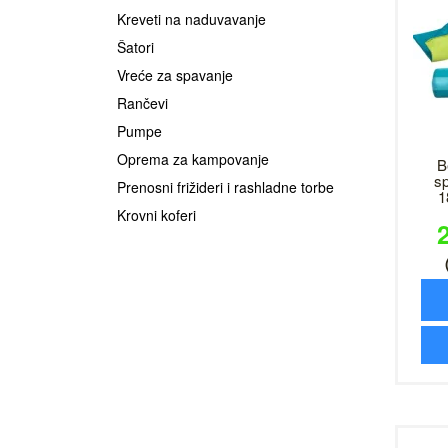
Kreveti na naduvavanje
Šatori
Vreće za spavanje
Rančevi
Pumpe
Oprema za kampovanje
B
s
Prenosni frižideri i rashladne torbe
1
Krovni koferi