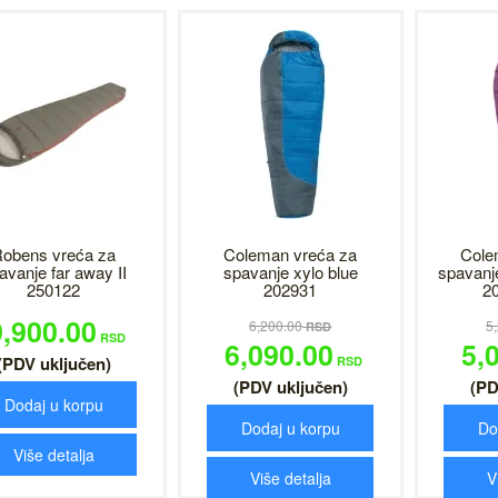
obens vreća za
Coleman vreća za
Cole
avanje far away II
spavanje xylo blue
spavanj
250122
202931
2
9,900.00
6,200.00
5
RSD
RSD
6,090.00
5,
(PDV uključen)
RSD
(PDV uključen)
(PD
Dodaj u korpu
Dodaj u korpu
Do
Više detalja
Više detalja
V