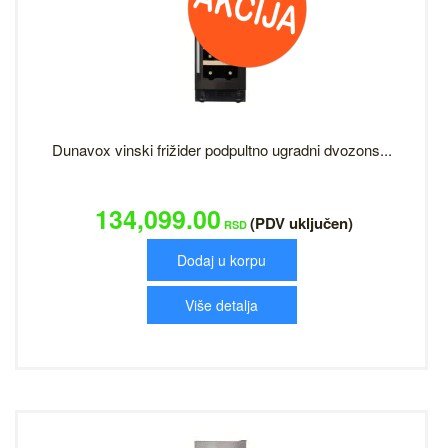
Dunavox vinski frižider podpultno ugradni dvozons...
134,099.00
(PDV uključen)
RSD
Dodaj u korpu
Više detalja