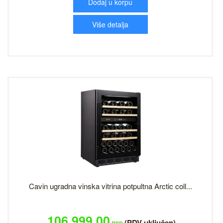
Dodaj u korpu
Više detalja
Cavin ugradna vinska vitrina potpultna Arctic coll...
106,999.00
(PDV uključen)