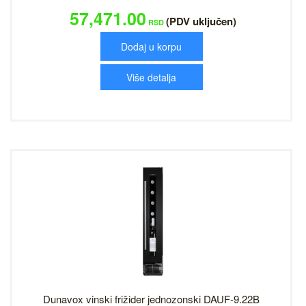
57,471.00
(PDV uključen)
RSD
Dodaj u korpu
Više detalja
Dunavox vinski frižider jednozonski DAUF-9.22B