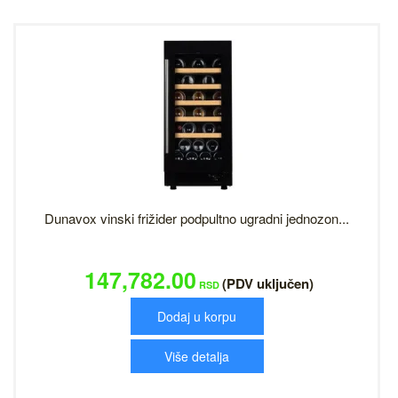
Dunavox vinski frižider podpultno ugradni jednozon...
147,782.00
(PDV uključen)
RSD
Dodaj u korpu
Više detalja