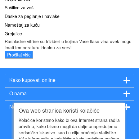
Sušilice za veš
Daske za peglanje i navlake
Nameštaj za kuću
Grejalice
Rashladne vitrine su frižideri u kojima Vaše flaše vina uvek mogu
imati temperaturu idealnu za servi...
Pročitaj više
Kako kupovati online
O nama
Način plaćanja
Ova web stranica koristi kolačiće
Kolačiće koristimo kako bi ova Internet strana radila
pravilno, kako bismo mogli da dalje unapređujemo
korisničko iskustvo, kao i u cilju praćenja statistike.
Više informacija o kolačićima koje koristimo možete