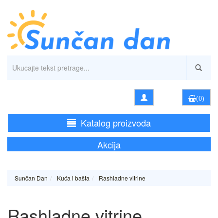
(0)
Katalog proizvoda
Akcija
Sunčan Dan
Kuća i bašta
Rashladne vitrine
Rashladne vitrine