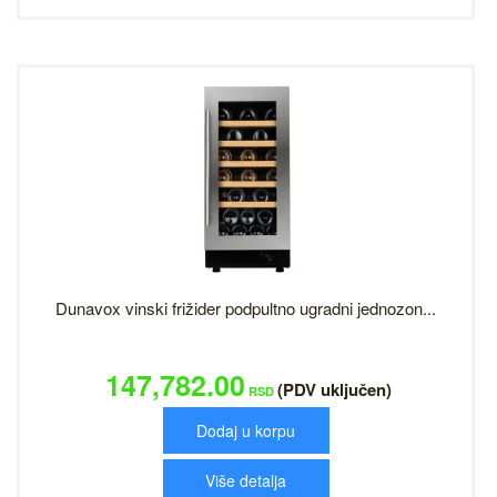
Dunavox vinski frižider podpultno ugradni jednozon...
147,782.00
(PDV uključen)
RSD
Dodaj u korpu
Više detalja