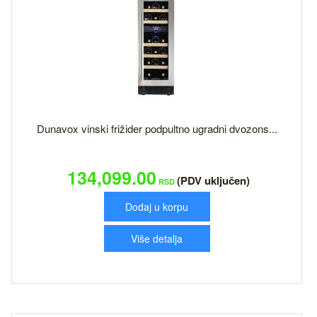
Dunavox vinski frižider podpultno ugradni dvozons...
134,099.00
(PDV uključen)
RSD
Dodaj u korpu
Više detalja