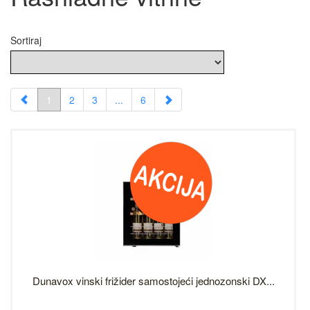
Sortiraj
1
2
3
...
6
Dunavox vinski frižider samostojeći jednozonski DX...