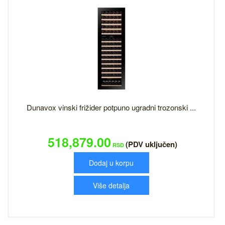
Dunavox vinski frižider potpuno ugradni trozonski ...
518,879.00
(PDV uključen)
RSD
Dodaj u korpu
Više detalja