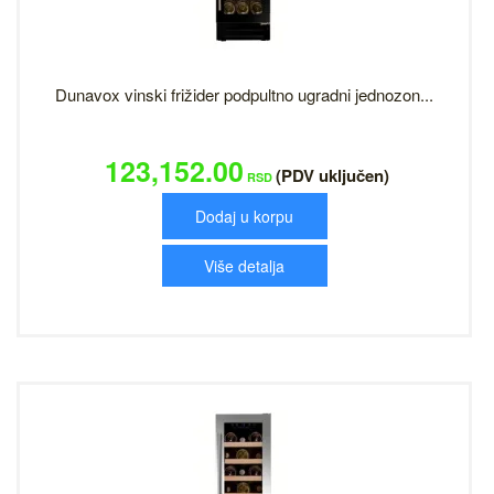
Dunavox vinski frižider podpultno ugradni jednozon...
123,152.00
(PDV uključen)
RSD
Dodaj u korpu
Više detalja