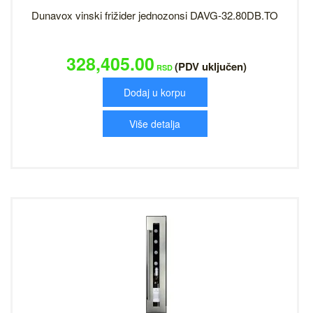
Dunavox vinski frižider jednozonsi DAVG-32.80DB.TO
328,405.00
(PDV uključen)
RSD
Dodaj u korpu
Više detalja