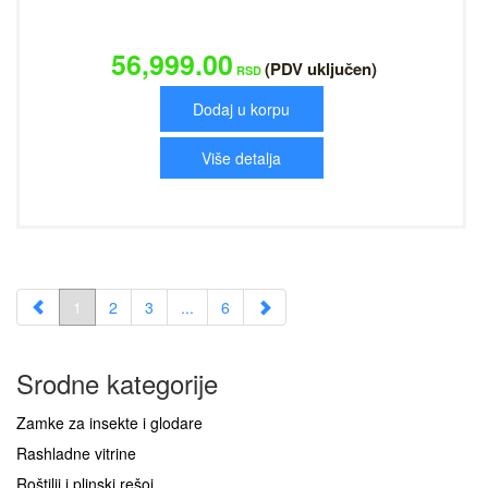
56,999.00
(PDV uključen)
RSD
Dodaj u korpu
Više detalja
1
2
3
...
6
Srodne kategorije
Zamke za insekte i glodare
Rashladne vitrine
Roštilji i plinski rešoi