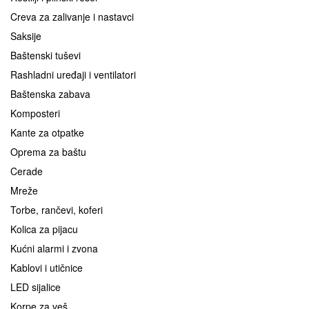
Creva za zalivanje i nastavci
Saksije
Baštenski tuševi
Rashladni uređaji i ventilatori
Baštenska zabava
Komposteri
Kante za otpatke
Oprema za baštu
Cerade
Mreže
Torbe, rančevi, koferi
Kolica za pijacu
Kućni alarmi i zvona
Kablovi i utičnice
LED sijalice
Korpe za veš