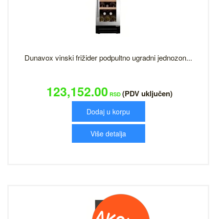
Dunavox vinski frižider podpultno ugradni jednozon...
123,152.00
(PDV uključen)
RSD
Dodaj u korpu
Više detalja