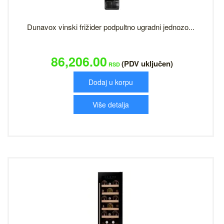
Dunavox vinski frižider podpultno ugradni jednozo...
86,206.00
(PDV uključen)
RSD
Dodaj u korpu
Više detalja