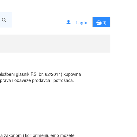
Login
(0)
užbeni glasnik RS, br. 62/2014) kupovina
 prava i obaveze prodavca i potrošača.
zakonom i koji primenjujemo možete