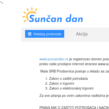
">
Akcija
Katalog proizvoda
www.suncandan.rs
je registrovan domen pred
preko naše prodajne internet stranice www.su
Mala SRB Prodavnica posluje u skladu sa zako
Zakon o zaštiti potrošača
Zakon o trgovini
Zakon o elektronskoj trgovini
Za sve pitanja po ovim zakonima nadležna je 
PRAVILNIK O ZAŠTITI POTROŠAČA I NAČINU 