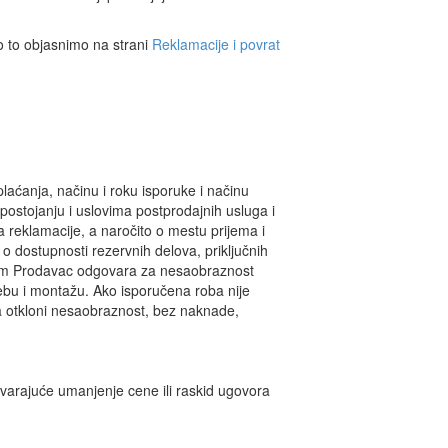
o to objasnimo na strani
Reklamacije i povrat
aćanja, načinu i roku isporuke i načinu
 postojanju i uslovima postprodajnih usluga i
 reklamacije, a naročito o mestu prijema i
 dostupnosti rezervnih delova, priključnih
ojem Prodavac odgovara za nesaobraznost
ebu i montažu. Ako isporučena roba nije
 otkloni nesaobraznost, bez naknade,
varajuće umanjenje cene ili raskid ugovora