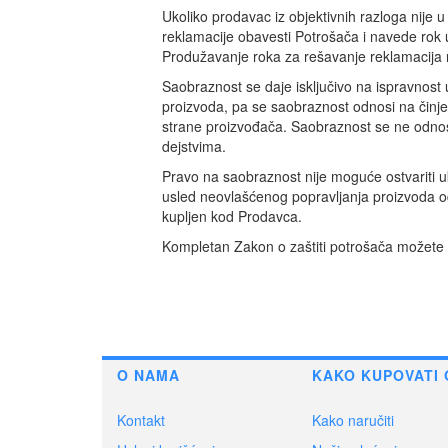
Ukoliko prodavac iz objektivnih razloga nije
reklamacije obavesti Potrošača i navede rok 
Produžavanje roka za rešavanje reklamacij
Saobraznost se daje isključivo na ispravnost
proizvoda, pa se saobraznost odnosi na činje
strane proizvođača. Saobraznost se ne odnosi
dejstvima.
Pravo na saobraznost nije moguće ostvariti uk
usled neovlašćenog popravljanja proizvoda od
kupljen kod Prodavca.
Kompletan Zakon o zaštiti potrošača možete
O NAMA
KAKO KUPOVATI 
Kontakt
Kako naručiti