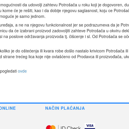
 u mogućnosti da udovolji zahtevu Potrošača u roku koji je dogovoren, 
u kome će je rešiti, kao i da dobije njegovu saglasnost, koju ce Potro
a moguće je samo jednom.
 uređaja, a ne na njegovu funkcionalnost jer se podrazumeva da je Pot
nicu da će izabrani proizvod zadovoljiti zahteve Potrošača u okviru dek
 na poslove održavanja proizvoda tj. čišcenje i sl. Od Potrošača se oče
oliko je do oštećenja ili kvara robe došlo nastalo krivicom Potrošača il
 strane trećeg lica koje nije ovlašćeno od Prodavca ili proizvođača, uk
 pogledati
ovde
ONLINE
NAČIN PLAĆANJA