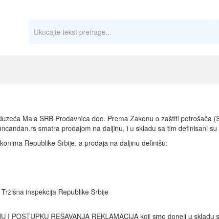
uzeća Mala SRB Prodavnica doo. Prema Zakonu o zaštiti potrošača (Sl
ncandan.rs smatra prodajom na daljinu, i u skladu sa tim definisani su
nima Republike Srbije, a prodaja na daljinu definišu:
Tržišna inspekcija Republike Srbije
I POSTUPKU REŠAVANJA REKLAMACIJA koji smo doneli u skladu sa 