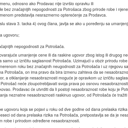
amenu, odnosno ako Prodavac nije izvršio opravku ili
e bez značajnijih nepogodnosti za Potrošaca zbog prirode robe i nje
 zamenom predstavlja nesrazmerno opterećenje za Prodavca.
u stava 3. tacka 4) ovog člana, javlja se ako u poređenju sa umanjen
na ugovoru;
ačajnijih nepogodnosti za Potrošača.
rajuće umanjenje cene ili da raskine ugovor zbog istog ili drugog ned
samo uz izričitu saglasnost Potrošača. Uzimajući u obzir prirodu robe 
primerenom roku bez značajnih neugodnosti za Potrošača i uz njegovu s
a na Potrošača, on ima pravo da bira izmenu zahteva da se nesaobrazn
vor, a otklanjanje nesaobraznosti moguće je opravkom uz izričitu sagl
Potrošač neće zloupotrebljavati svoja prava po osnovu nesaobraznosti
vao. Prodavac će utvrditi da li postoji nesaobraznost robe koju je Potro
ojanja neznatne nesaobraznosti raskinuo ugovor, od Potrošača će traži
 ugovoru koja se pojavi u roku od dve godine od dana prelaska rizika
eci od dana prelaska rizika na Potrošača, pretpostavlja se da je nesa
odom robe i prirodom određene nesaobraznosti.