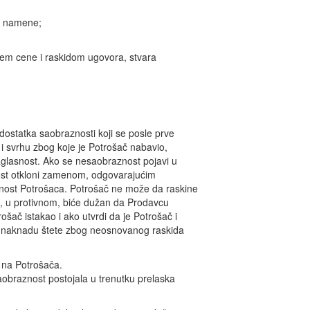
ne namene;
jem cene i raskidom ugovora, stvara
ostatka saobraznosti koji se posle prve
i svrhu zbog koje je Potrošač nabavio,
aglasnost. Ako se nesaobraznost pojavi u
ost otkloni zamenom, odgovarajućim
asnost Potrošaca. Potrošač ne može da raskine
, u protivnom, biće dužan da Prodavcu
šač istakao i ako utvrdi da je Potrošač i
ti naknadu štete zbog neosnovanog raskida
 na Potrošača.
obraznost postojala u trenutku prelaska