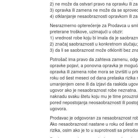
2) ne može da ostvari pravo na opravku ili z
3) opravka ili zamena ne može da se sproved
4) otklanjanje nesaobraznosti opravkom ili
Nesrazmerno opterećenje za Prodavca u smisl
preterane troškove, uzimajući u obzir:
1) vrednost robe koju bi imala da je saobraz
2) značaj saobraznosti u konkretnom slučaju;
3) da li se saobraznost može otkloniti bez zn
Potrošač ima pravo da zahteva zamenu, odgova
opravke pojavi, a ponovna opravka je moguća 
opravka ili zamena robe mora se izvršiti u 
roku od šest meseci od dana prelaska rizik
umanjenjem cene ili da izjavi da raskida ugo
ugovor ako je nesaobraznost robe neznatna. 
naknadu svaku štetu koju mu je time prouzroko
pored nepostojanja neosaobraznosti ili post
ugovora.
Prodavac je odgovoran za nesaobraznost robe
Ako nesaobraznost nastane u roku od šest mes
rizika, osim ako je to u suprotnosti sa prir