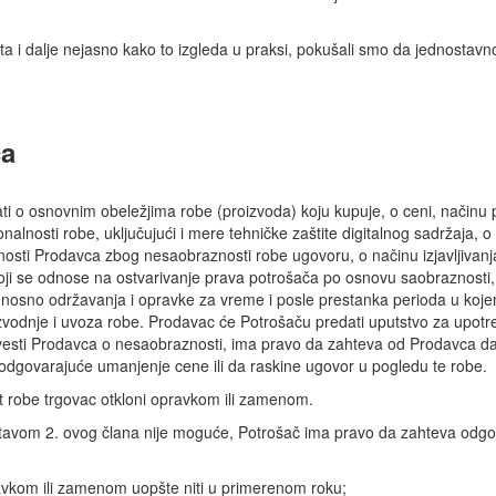
a i dalje nejasno kako to izgleda u praksi, pokušali smo da jednostavn
ča
 o osnovnim obeležjima robe (proizvoda) koju kupuje, o ceni, načinu pl
alnosti robe, uključujući i mere tehničke zaštite digitalnog sadržaja, o
sti Prodavca zbog nesaobraznosti robe ugovoru, o načinu izjavljivanja
oji se odnose na ostvarivanje prava potrošača po osnovu saobraznosti, o
, odnosno održavanja i opravke za vreme i posle prestanka perioda u k
vodnje i uvoza robe. Prodavac će Potrošaču predati uputstvo za upotr
esti Prodavca o nesaobraznosti, ima pravo da zahteva od Prodavca da
dgovarajuće umanjenje cene ili da raskine ugovor u pogledu te robe.
 robe trgovac otkloni opravkom ili zamenom.
stavom 2. ovog člana nije moguće, Potrošač ima pravo da zahteva odgo
avkom ili zamenom uopšte niti u primerenom roku;