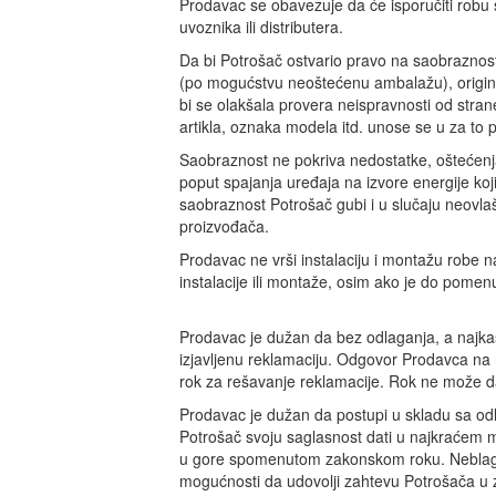
Prodavac se obavezuje da će isporučiti rob
uvoznika ili distributera.
Da bi Potrošač ostvario pravo na saobraznost 
(po mogućstvu neoštećenu ambalažu), original
bi se olakšala provera neispravnosti od strane
artikla, oznaka modela itd. unose se u za to
Saobraznost ne pokriva nedostatke, oštećenja
poput spajanja uređaja na izvore energije ko
saobraznost Potrošač gubi i u slučaju neovlaš
proizvođača.
Prodavac ne vrši instalaciju i montažu robe 
instalacije ili montaže, osim ako je do pome
Prodavac je dužan da bez odlaganja, a najka
izjavljenu reklamaciju. Odgovor Prodavca na r
rok za rešavanje reklamacije. Rok ne može d
Prodavac je dužan da postupi u skladu sa od
Potrošač svoju saglasnost dati u najkraćem
u gore spomenutom zakonskom roku. Neblagov
mogućnosti da udovolji zahtevu Potrošača u