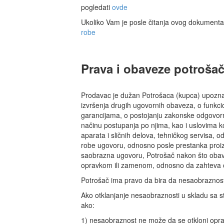
pogledati
ovde
Ukoliko Vam je posle čitanja ovog dokumentat
robe
Prava i obaveze potroša
Prodavac je dužan Potrošaca (kupca) upoznati
izvršenja drugih ugovornih obaveza, o funkcion
garancijama, o postojanju zakonske odgovorno
načinu postupanja po njima, kao i uslovima k
aparata i sličnih delova, tehničkog servisa
robe ugovoru, odnosno posle prestanka proiz
saobrazna ugovoru, Potrošač nakon što obav
opravkom ili zamenom, odnosno da zahteva o
Potrošač ima pravo da bira da nesaobraznost
Ako otklanjanje nesaobraznosti u skladu sa 
ako:
1) nesaobraznost ne može da se otkloni opr