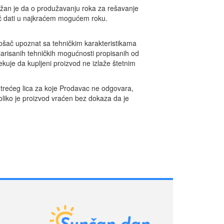
dužan je da o produžavanju roka za rešavanje
šač dati u najkraćem mogućem roku.
rošač upoznat sa tehničkim karakteristikama
larisanih tehničkih mogućnosti propisanih od
kuje da kupljeni proizvod ne izlaže štetnim
i trećeg lica za koje Prodavac ne odgovara,
oliko je proizvod vraćen bez dokaza da je