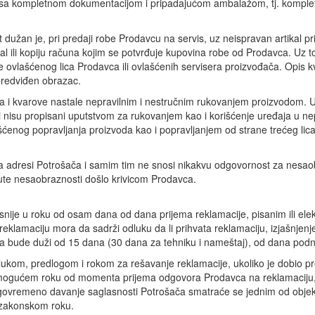
u sa kompletnom dokumentacijom i pripadajućom ambalažom, tj. komplet
dužan je, pri predaji robe Prodavcu na servis, uz neispravan artikal pri
 ili kopiju računa kojim se potvrđuje kupovina robe od Prodavca. Uz to
 ovlašćenog lica Prodavca ili ovlašćenih servisera proizvođača. Opis kvar
 predviđen obrazac.
 i kvarove nastale nepravilnim i nestručnim rukovanjem proizvodom. U 
ji nisu propisani uputstvom za rukovanjem kao i korišćenje uređaja u n
ćenog popravljanja proizvoda kao i popravljanjem od strane trećeg lica
na adresi Potrošača i samim tim ne snosi nikakvu odgovornost za nesao
nute nesaobraznosti došlo krivicom Prodavca.
snije u roku od osam dana od dana prijema reklamacije, pisanim ili el
eklamaciju mora da sadrži odluku da li prihvata reklamaciju, izjašnjenj
a bude duži od 15 dana (30 dana za tehniku i nameštaj), od dana podn
lukom, predlogom i rokom za rešavanje reklamacije, ukoliko je dobio p
 mogućem roku od momenta prijema odgovora Prodavca na reklamaciju,
remeno davanje saglasnosti Potrošača smatraće se jednim od objekti
 zakonskom roku.