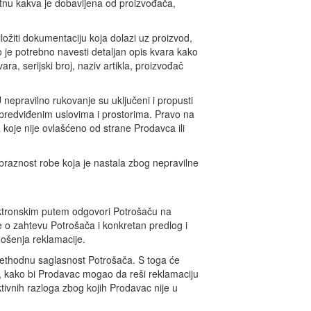
nu kakva je dobavljena od proizvođača,
ložiti dokumentaciju koja dolazi uz proizvod,
 je potrebno navesti detaljan opis kvara kako
a, serijski broj, naziv artikla, proizvođač
nepravilno rukovanje su uključeni i propusti
epredviđenim uslovima i prostorima. Pravo na
 koje nije ovlašćeno od strane Prodavca ili
braznost robe koja je nastala zbog nepravilne
ektronskim putem odgovori Potrošaču na
e o zahtevu Potrošača i konkretan predlog i
ošenja reklamacije.
rethodnu saglasnost Potrošača. S toga će
 kako bi Prodavac mogao da reši reklamaciju
vnih razloga zbog kojih Prodavac nije u