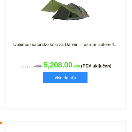
Coleman šatorsko krilo za Darwin i Tasman šatore 4...
5,208.00
(PDV uključen)
5,369.00
RSD
RSD
Više detalja