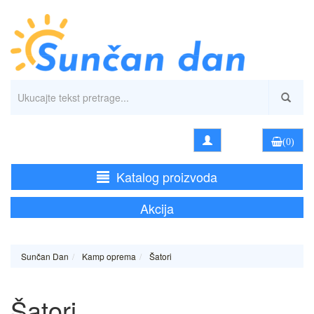
(0)
Katalog proizvoda
Akcija
Sunčan Dan
Kamp oprema
Šatori
Šatori