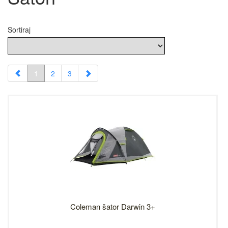
Sortiraj
1
2
3
Coleman šator Darwin 3+