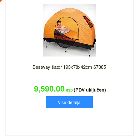
Bestway šator 193x78x42cm 67385
9,590.00
(PDV uključen)
RSD
Više detalja