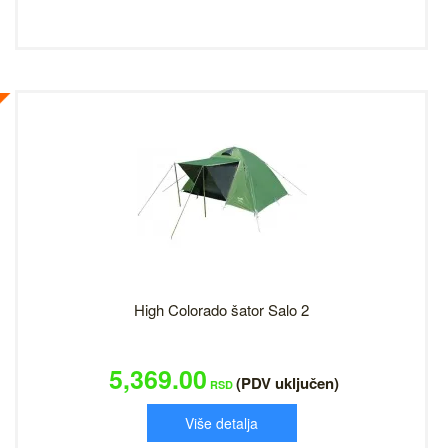
High Colorado šator Salo 2
5,369.00
(PDV uključen)
RSD
Više detalja