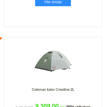
Više detalja
Coleman šator Crestline 2L
9,309.00
(PDV uključen)
9,499.00