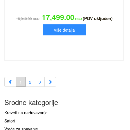
17,499.00
(PDV uključen)
18,040.00
RSD
RSD
Više detalja
1
2
3
Srodne kategorije
Kreveti na naduvavanje
Šatori
Vreće za spavanje