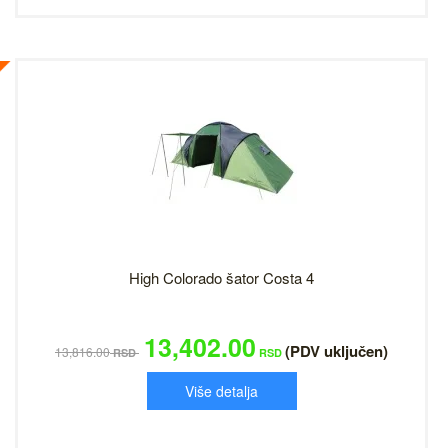
High Colorado šator Costa 4
13,402.00
(PDV uključen)
13,816.00
RSD
RSD
Više detalja