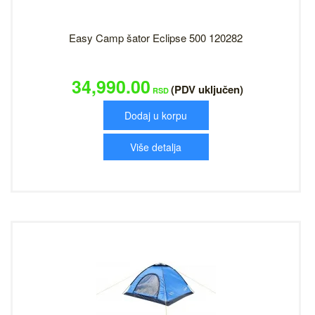
Easy Camp šator Eclipse 500 120282
34,990.00
(PDV uključen)
RSD
Dodaj u korpu
Više detalja