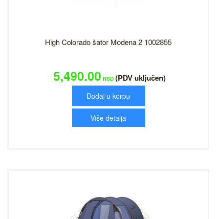
High Colorado šator Modena 2 1002855
5,490.00
(PDV uključen)
RSD
Dodaj u korpu
Više detalja