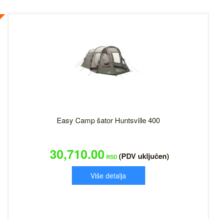
Easy Camp šator Huntsville 400
30,710.00
(PDV uključen)
RSD
Više detalja