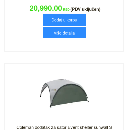
20,990.00
(PDV uključen)
RSD
Dodaj u korpu
Više detalja
Coleman dodatak za šator Event shelter sunwall S