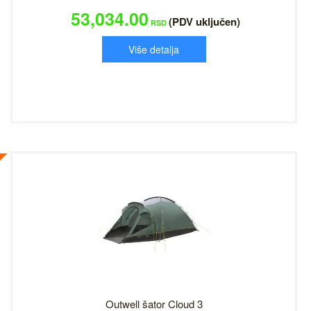
53,034.00
(PDV uključen)
RSD
Više detalja
Outwell šator Cloud 3