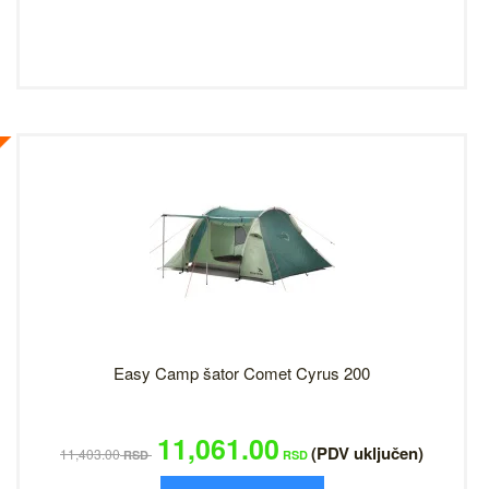
Easy Camp šator Comet Cyrus 200
11,061.00
(PDV uključen)
11,403.00
RSD
RSD