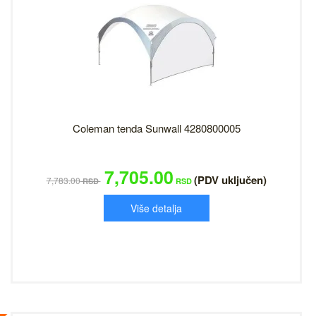
Coleman tenda Sunwall 4280800005
7,705.00
(PDV uključen)
7,783.00
RSD
RSD
Više detalja