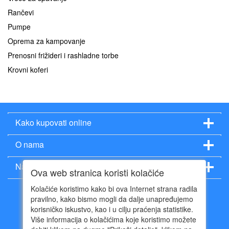
Rančevi
Pumpe
Oprema za kampovanje
Prenosni frižideri i rashladne torbe
Krovni koferi
Kako kupovati online
O nama
Način plaćanja
Ova web stranica koristi kolačiće
Kolačiće koristimo kako bi ova Internet strana radila
pravilno, kako bismo mogli da dalje unapređujemo
korisničko iskustvo, kao i u cilju praćenja statistike.
Više informacija o kolačićima koje koristimo možete
011 402 96 54