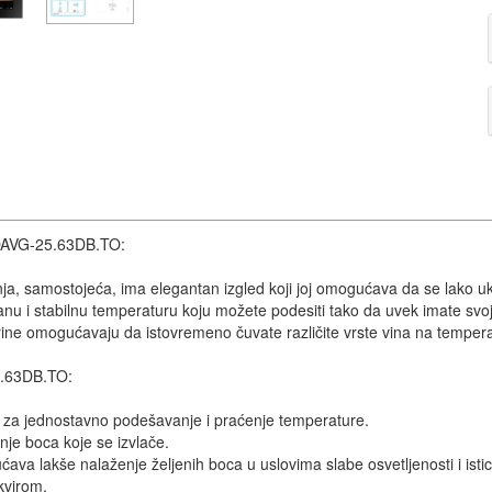
i DAVG-25.63DB.TO:
ja, samostojeća, ima elegantan izgled koji joj omogućava da se lako uk
 i stabilnu temperaturu koju možete podesiti tako da uvek imate svoje 
ine omogućavaju da istovremeno čuvate različite vrste vina na tempera
5.63DB.TO:
za jednostavno podešavanje i praćenje temperature.
nje boca koje se izvlače.
ava lakše nalaženje željenih boca u uslovima slabe osvetljenosti i istic
kvirom.