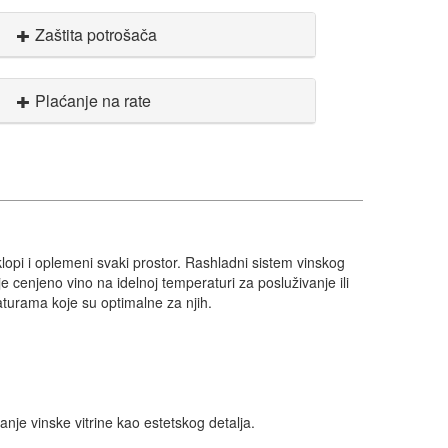
Zaštita potrošača
Plaćanje na rate
lopi i oplemeni svaki prostor. Rashladni sistem vinskog
cenjeno vino na idelnoj temperaturi za posluživanje ili
turama koje su optimalne za njih.
anje vinske vitrine kao estetskog detalja.