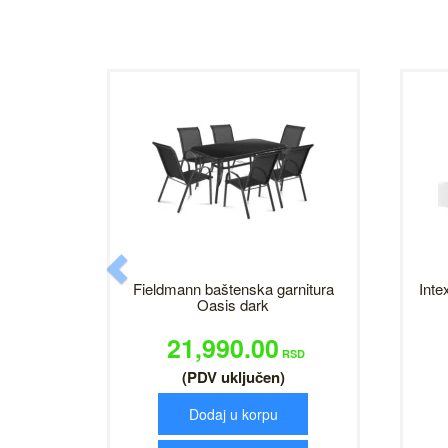
Previous
Fieldmann baštenska garnitura
Inte
Oasis dark
21,990.00
RSD
(PDV uključen)
Dodaj u korpu