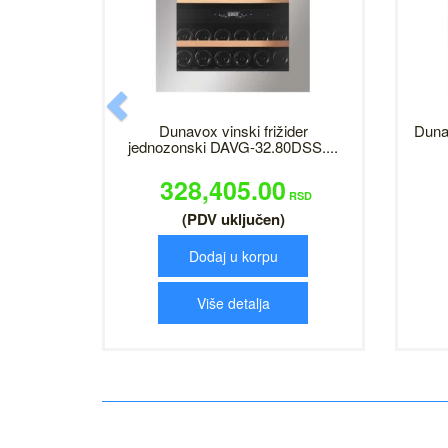
Previous
Dunavox vinski frižider
Dunav
jednozonski DAVG-32.80DSS....
328,405.00
RSD
(PDV uključen)
Dodaj u korpu
Više detalja