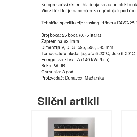
Kompresorski sistem hlađenja sa automatskim o
Vinski frižider je namenjen za ugradnju ispod ra
Tehničke specifikacije vinskog frižidera DAVG-25
Broj boca: 25 boca (0,75 litara)
Zapremina:62 litara
Dimenzija V, D, G: 595, 590, 545 mm
Temperatura hlađenja:gore 5-20°C, dole 5-20°C
Energetska klasa: A (140 kWh/leto)
Buka: 39 dB
Garancija: 3 god.
Proizvođač: Dunavox, Mađarska
Slični artikli