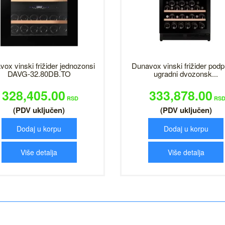
ox vinski frižider jednozonsi
Dunavox vinski frižider podp
DAVG-32.80DB.TO
ugradni dvozonsk...
328,405.00
333,878.00
RSD
RS
(PDV uključen)
(PDV uključen)
Dodaj u korpu
Dodaj u korpu
Više detalja
Više detalja