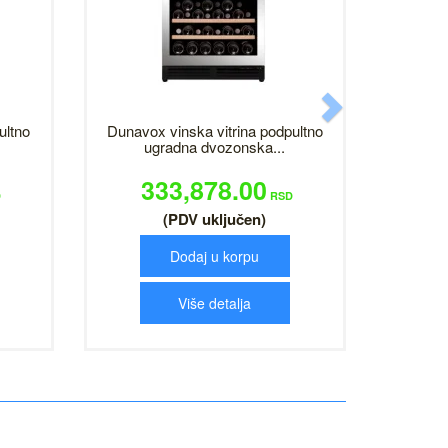
Next
ultno
Dunavox vinska vitrina podpultno
ugradna dvozonska...
333,878.00
D
RSD
(PDV uključen)
Dodaj u korpu
Više detalja