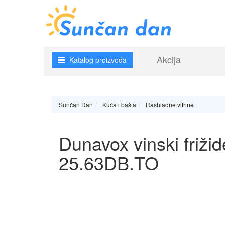
Akcija
Katalog proizvoda
Sunčan Dan
Kuća i bašta
Rashladne vitrine
Dunavox vinski friž
25.63DB.TO