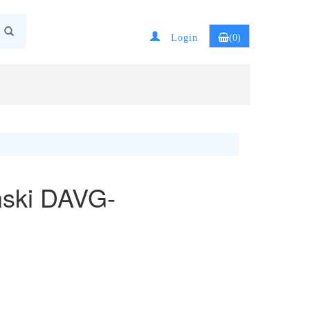
Login
(0)
onski DAVG-