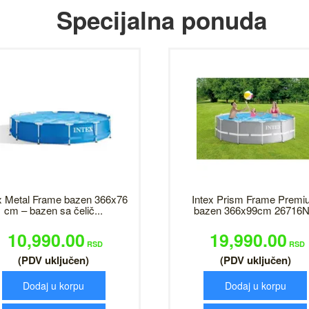
Specijalna ponuda
x Metal Frame bazen 366x76
Intex Prism Frame Premi
cm – bazen sa čelič...
bazen 366x99cm 26716
10,990.00
19,990.00
RSD
RSD
(PDV uključen)
(PDV uključen)
Dodaj u korpu
Dodaj u korpu