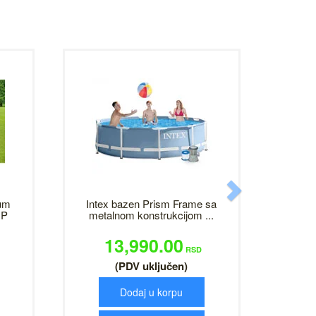
Next
um
Intex bazen Prism Frame sa
NP
metalnom konstrukcijom ...
13,990.00
RSD
(PDV uključen)
Dodaj u korpu