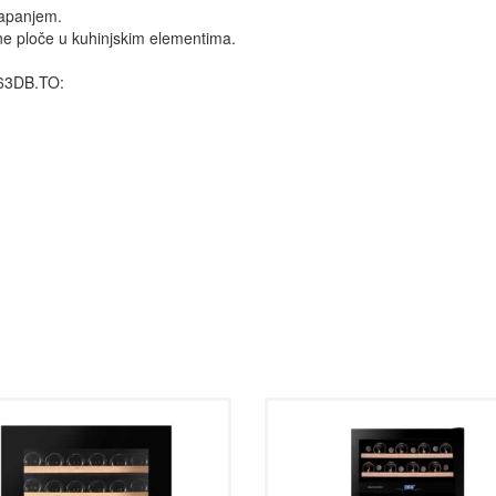
tapanjem.
dne ploče u kuhinjskim elementima.
.63DB.TO: