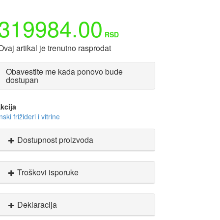
319984.00
RSD
Ovaj artikal je trenutno rasprodat
Obavestite me kada ponovo bude
dostupan
kcija
nski frižideri i vitrine
Dostupnost proizvoda
Troškovi isporuke
Deklaracija