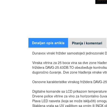
Detaljan opis artikla
Pitanja i komentari
Dunavox vinski frižider samostojeći jednozonsk
Vinska vitrina za 25 boca vina sa dve zone hlađen
frižidera DAVG-25.63DB.TO obezbeđuje kontrolisanu
dugoročno čuvanje. Dve zone hlađenja vinske vitr
Osnovne karakteristike vinskog frižidera DAVG-2
Digitalne komande sa LCD prikazom temperature 
Drvene police vitrine za vino za horizontalno čuva
Plava LED rasveta (koja se može isključiti) omoguć
Staklena vrata sa UV zaštitom sa crnim ili INOX o