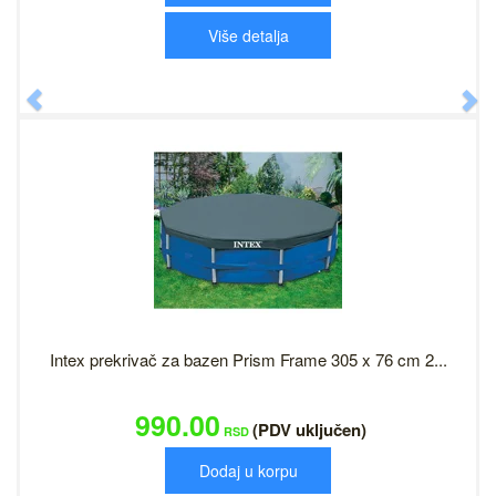
Više detalja
Previous
N
Intex prekrivač za bazen Prism Frame 305 x 76 cm 2...
990.00
(PDV uključen)
RSD
Dodaj u korpu