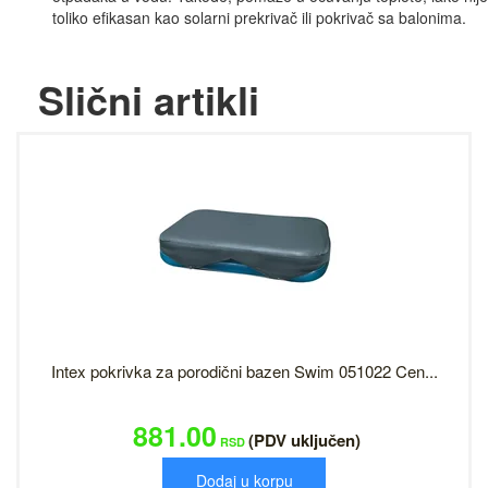
toliko efikasan kao solarni prekrivač ili pokrivač sa balonima.
Slični artikli
Intex pokrivka za porodični bazen Swim 051022 Cen...
881.00
(PDV uključen)
RSD
Dodaj u korpu