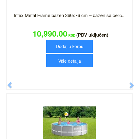
Intex Metal Frame bazen 366x76 cm – bazen sa čelič...
10,990.00
(PDV uključen)
RSD
Dodaj u korpu
Više detalja
Previous
N