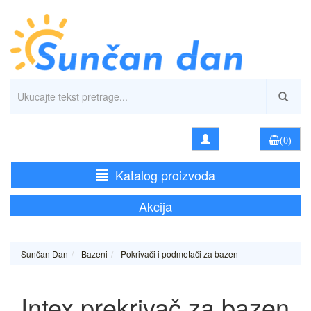
(0)
Katalog proizvoda
Akcija
Sunčan Dan
Bazeni
Pokrivači i podmetači za bazen
Intex prekrivač za bazen