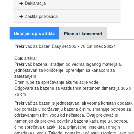
Deklaracija
Zaštita potrošača
Detaljan opis artikla
Pitanja i komentari
Prekrivač za bazen Easy set 305 x 76 cm Intex 28021
Opis artikla:
Prekrivač bazena, izradjen od veoma laganog materijala,
jednostavan za korišćenje, opremljen sa kanapom za
zatezanjem
Drain rupe za sprečavanje akumulacije vode
Odgovara za bazene sa vazdušnim prstenom dimenzija 305 x
76 cm
Prekrivač za bazen je jednostavan, ali veoma koristan dodatak
koji pomaže u održavanju bazena čistim, smanjuje potrebe za
održavanjem i štiti vodu od nečistoća. Ovaj prekrivač je
namenjen da prekriva površinu bazena kada nije u upotrebi,
čime sprečava ulazak lišća, prljavštine, insekata i drugih
otpadaka u vodu. Takođe, pomaže u očuvanju toplote, iako nije