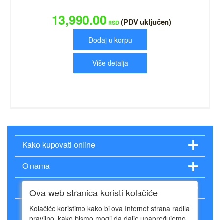
13,990.00
(PDV uključen)
RSD
Dodaj u korpu
Više detalja
Kako kupovati online
O nama
Način plaćanja
Ova web stranica koristi kolačiće
Kolačiće koristimo kako bi ova Internet strana radila
pravilno, kako bismo mogli da dalje unapređujemo