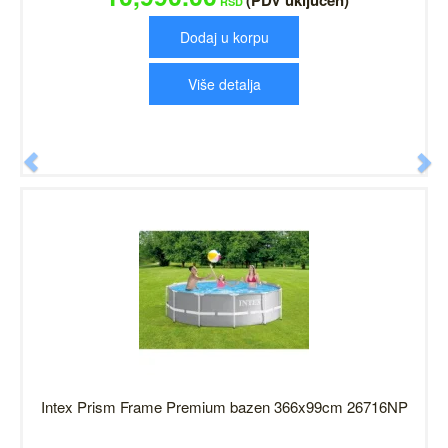
(PDV uključen)
RSD
Dodaj u korpu
Više detalja
Previous
N
Intex Prism Frame Premium bazen 366x99cm 26716NP