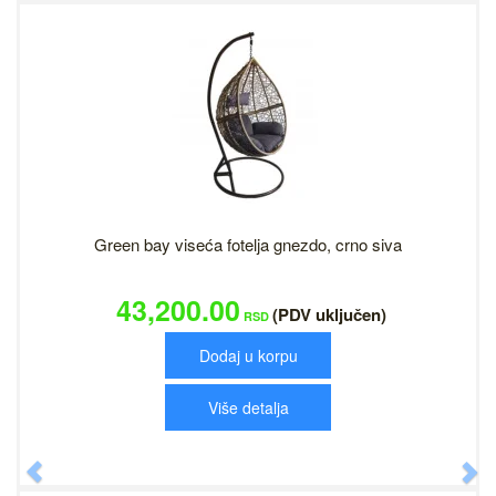
Green bay viseća fotelja gnezdo, crno siva
43,200.00
(PDV uključen)
RSD
Dodaj u korpu
Više detalja
Previous
N