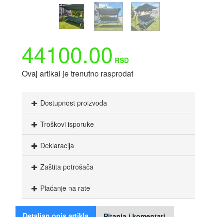
44100.00
RSD
Ovaj artikal je trenutno rasprodat
Dostupnost proizvoda
Troškovi isporuke
Deklaracija
Zaštita potrošača
Plaćanje na rate
Detaljan opis artikla
Pitanja i komentari