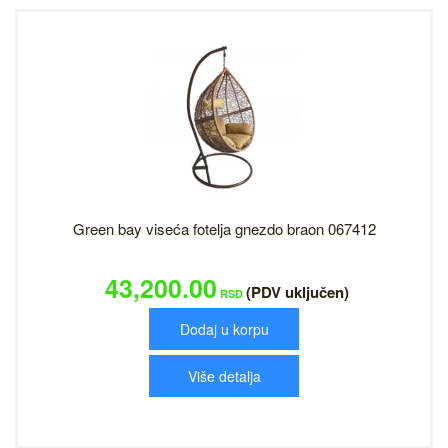
Green bay viseća fotelja gnezdo braon 067412
43,200.00
(PDV uključen)
RSD
Dodaj u korpu
Više detalja