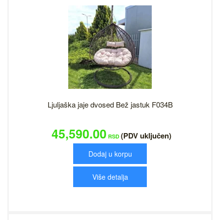
Ljuljaška jaje dvosed Bež jastuk F034B
45,590.00
(PDV uključen)
RSD
Dodaj u korpu
Više detalja