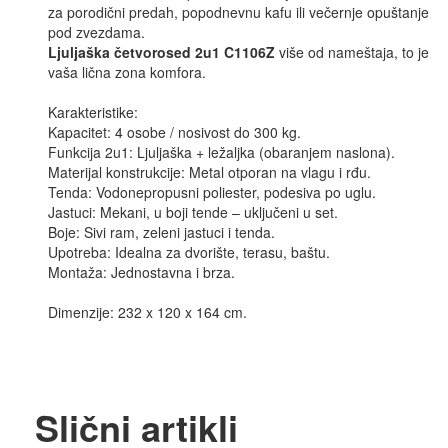
za porodični predah, popodnevnu kafu ili večernje opuštanje
pod zvezdama.
Ljuljaška četvorosed 2u1 C1106Z
više od nameštaja, to je
vaša lična zona komfora.
Karakteristike:
Kapacitet: 4 osobe / nosivost do 300 kg.
Funkcija 2u1: Ljuljaška + ležaljka (obaranjem naslona).
Materijal konstrukcije: Metal otporan na vlagu i rđu.
Tenda: Vodonepropusni poliester, podesiva po uglu.
Jastuci: Mekani, u boji tende – uključeni u set.
Boje: Sivi ram, zeleni jastuci i tenda.
Upotreba: Idealna za dvorište, terasu, baštu.
Montaža: Jednostavna i brza.
Dimenzije: 232 x 120 x 164 cm.
Slični artikli