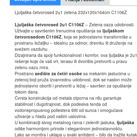
Ljuljaška četvorosed 2u1 zelena 232x120x164cm C1106Z
Ljuljaška četvorosed 2u1 C1106Z
– Zelena oaza udobnosti.
Uživajte u savršenim trenucima opuštanja sa
ljuljaškom
četvorosedom C1106Z
, koja se jednostavno transformiše u
prostranu ležaljku – idealnu za odmor, dremku ili druženje na
svežem vazduhu.
Dizajnirana da spoji funkcionalnost i komfor, ova ljuljaška je 2u
rešenje koje će vaš vrt, terasu ili dvorište pretvoriti u pravu
zelenu oazu mira.
Prostrano
sedište za četiri osobe
sa mekanim jastucima u
zelenoj boji pruža izvanrednu udobnost, dok se naslon može
jednostavno oboriti i pretvoriti u ležaj – savršen za opuštanje
tokom dana.
Čvrsta konstrukcija od metala otporna na rđu garantuje
stabilnost i dugotrajnost, dok podesiva tenda od
vodonepropusnog poliestera štiti od sunca i omogućava
uživanje u hladu pod vašim uslovima.
U kombinaciji sivog metalnog rama i zelenih jastuka,
ljuljaška
odiše harmonijom prirode i elegantnom jednostavnošću.
Lako se montira i uklapa u svaki ambijent – bilo da tražite kutak