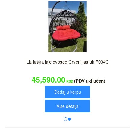
Ljuljaška jaje dvosed Crveni jastuk F034C
45,590.00
(PDV uključen)
RSD
Dodaj u korpu
Više detalja