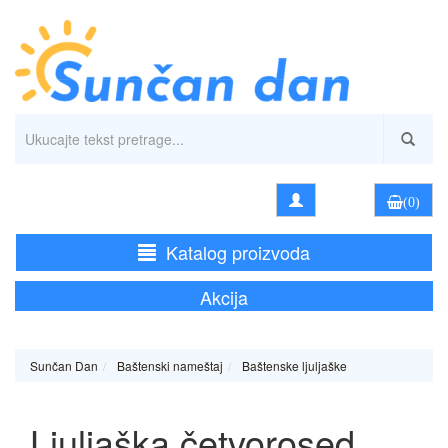
(0)
Katalog proizvoda
Akcija
Sunčan Dan
Baštenski nameštaj
Baštenske ljuljaške
Ljuljaška četvorosed