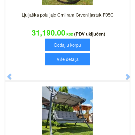
Ljuljaška polu jaje Crni ram Crveni jastuk F05C
31,190.00
(PDV uključen)
RSD
Dodaj u korpu
Više detalja
Previous
N