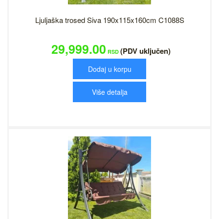
Ljuljaška trosed Siva 190x115x160cm C1088S
29,999.00
(PDV uključen)
RSD
Dodaj u korpu
Više detalja