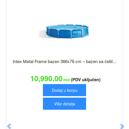
Intex Metal Frame bazen 366x76 cm – bazen sa čelič...
10,990.00
(PDV uključen)
RSD
Dodaj u korpu
Više detalja
Previous
N