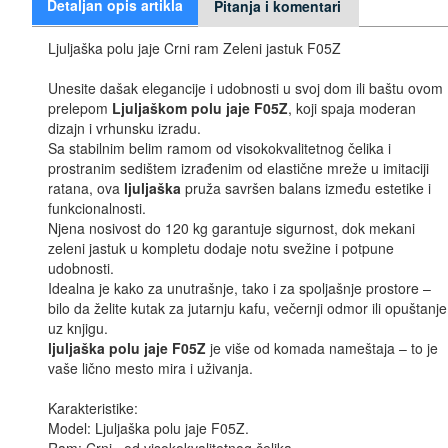
Detaljan opis artikla
Pitanja i komentari
Ljuljaška polu jaje Crni ram Zeleni jastuk F05Z
Unesite dašak elegancije i udobnosti u svoj dom ili baštu ovom
prelepom
Ljuljaškom polu jaje F05Z
, koji spaja moderan
dizajn i vrhunsku izradu.
Sa stabilnim belim ramom od visokokvalitetnog čelika i
prostranim sedištem izrađenim od elastične mreže u imitaciji
ratana, ova
ljuljaška
pruža savršen balans između estetike i
funkcionalnosti.
Njena nosivost do 120 kg garantuje sigurnost, dok mekani
zeleni jastuk u kompletu dodaje notu svežine i potpune
udobnosti.
Idealna je kako za unutrašnje, tako i za spoljašnje prostore –
bilo da želite kutak za jutarnju kafu, večernji odmor ili opuštanje
uz knjigu.
ljuljaška polu jaje F05Z
je više od komada nameštaja – to je
vaše lično mesto mira i uživanja.
Karakteristike:
Model: Ljuljaška polu jaje F05Z.