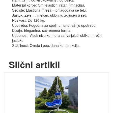
Ram: Crni , od visokokvalitetnog čelika.
Materijal korpe: Crni elastični ratan (imitacija).
Sedište: Elastična mreža – prilagođava se telu.
Jastuk: Zeleni , mekan, uklonjiv, uključen u set.
Nosivost: Do 120 kg.
Upotreba: Pogodna za spoljnu i unutrašnju upotrebu.
Dizajn: Elegantna, savremena forma.
Udobnost: Visok nivo komfora zahvaljujući obliku, mreži i
jastuku.
Stabilnost: Čvrsta i pouzdana konstrukcija.
Slični artikli