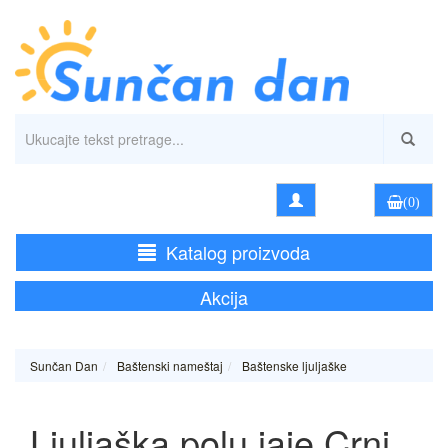
(0)
Katalog proizvoda
Akcija
Sunčan Dan
Baštenski nameštaj
Baštenske ljuljaške
Ljuljaška polu jaje Crni