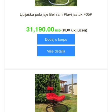
Ljuljaška polu jaje Beli ram Plavi jastuk F05P
31,190.00
(PDV uključen)
RSD
Dodaj u korpu
Više detalja