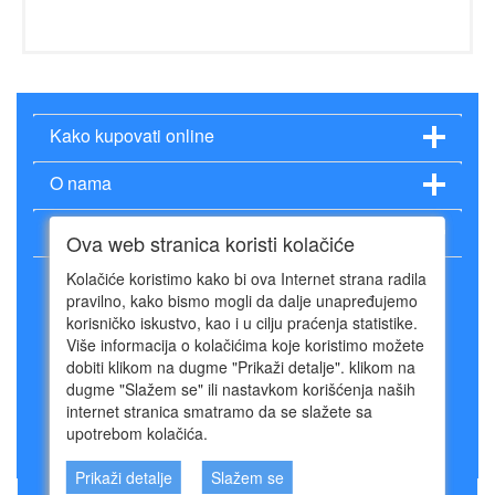
Kako kupovati online
O nama
Način plaćanja
Ova web stranica koristi kolačiće
Kolačiće koristimo kako bi ova Internet strana radila
pravilno, kako bismo mogli da dalje unapređujemo
korisničko iskustvo, kao i u cilju praćenja statistike.
Više informacija o kolačićima koje koristimo možete
011 402 96 54
dobiti klikom na dugme "Prikaži detalje". klikom na
064 640 97 95
dugme "Slažem se" ili nastavkom korišćenja naših
info@suncandan.rs
internet stranica smatramo da se slažete sa
Radno vreme:
upotrebom kolačića.
Call centar: pon-petak 9.00-17.00
Prikaži detalje
Slažem se
© Sunčan dan 2024. Powered by Mala SRB Prodavnica doo, ESIR 618/1.0.1