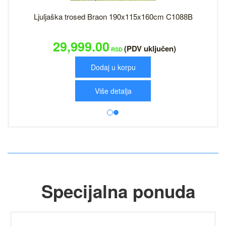
Ljuljaška trosed Braon 190x115x160cm C1088B
29,999.00
(PDV uključen)
RSD
Dodaj u korpu
Više detalja
Specijalna ponuda