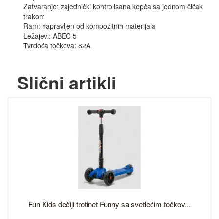
Zatvaranje: zajednički kontrolisana kopča sa jednom čičak
trakom
Ram: napravljen od kompozitnih materijala
Ležajevi: ABEC 5
Tvrdoća točkova: 82A
Slični artikli
Fun Kids dečiji trotinet Funny sa svetlećim točkov...