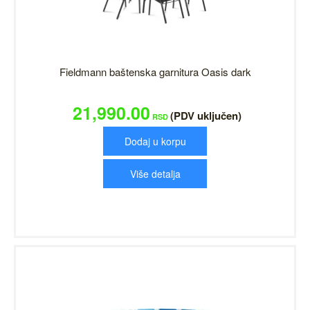
Fieldmann baštenska garnitura Oasis dark
21,990.00
(PDV uključen)
RSD
Dodaj u korpu
Više detalja