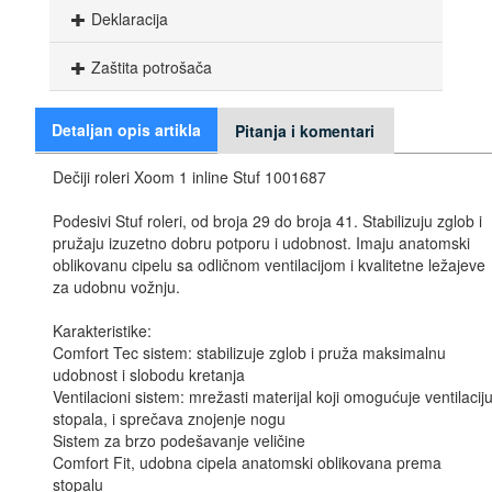
Deklaracija
Zaštita potrošača
Detaljan opis artikla
Pitanja i komentari
Dečiji roleri Xoom 1 inline Stuf 1001687
Podesivi Stuf roleri, od broja 29 do broja 41. Stabilizuju zglob i
pružaju izuzetno dobru potporu i udobnost. Imaju anatomski
oblikovanu cipelu sa odličnom ventilacijom i kvalitetne ležajeve
za udobnu vožnju.
Karakteristike:
Comfort Tec sistem: stabilizuje zglob i pruža maksimalnu
udobnost i slobodu kretanja
Ventilacioni sistem: mrežasti materijal koji omogućuje ventilacij
stopala, i sprečava znojenje nogu
Sistem za brzo podešavanje veličine
Comfort Fit, udobna cipela anatomski oblikovana prema
stopalu