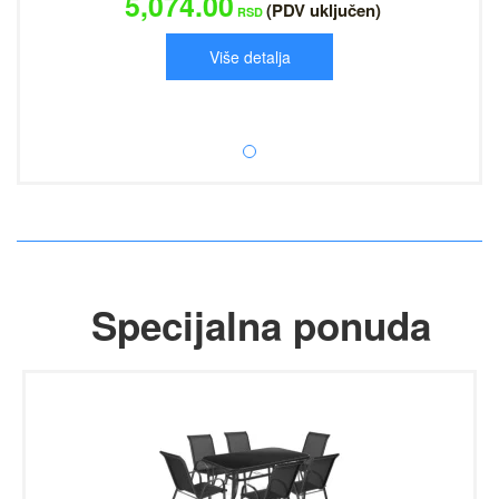
5,074.00
(PDV uključen)
RSD
Više detalja
Specijalna ponuda