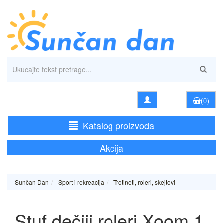
(0)
Katalog proizvoda
Akcija
Sunčan Dan
Sport i rekreacija
Trotineti, roleri, skejtovi
Stuf dečiji roleri Xoom 1