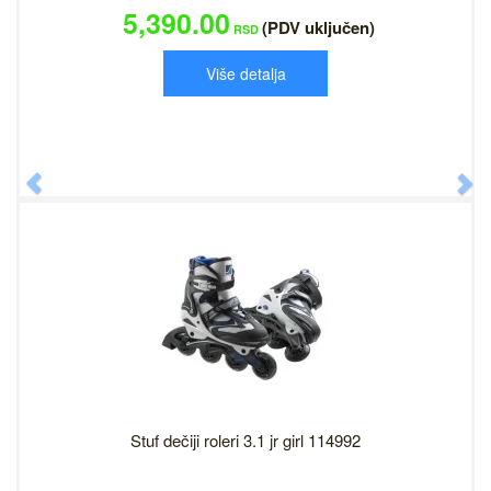
5,390.00
(PDV uključen)
RSD
Više detalja
Previous
N
Stuf dečiji roleri 3.1 jr girl 114992