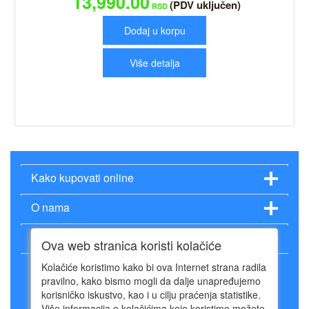
13,990.00
(PDV uključen)
RSD
Dodaj u korpu
Više detalja
Kako kupovati online
O nama
Način plaćanja
Ova web stranica koristi kolačiće
Kolačiće koristimo kako bi ova Internet strana radila
pravilno, kako bismo mogli da dalje unapređujemo
korisničko iskustvo, kao i u cilju praćenja statistike.
Više informacija o kolačićima koje koristimo možete