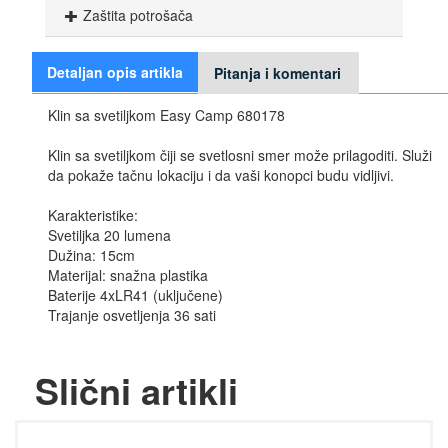
Zaštita potrošača
Detaljan opis artikla
Pitanja i komentari
Klin sa svetiljkom Easy Camp 680178
Klin sa svetiljkom čiji se svetlosni smer može prilagoditi. Služi
da pokaže tačnu lokaciju i da vaši konopci budu vidljivi.
Karakteristike:
Svetiljka 20 lumena
Dužina: 15cm
Materijal: snažna plastika
Baterije 4xLR41 (uključene)
Trajanje osvetljenja 36 sati
Slični artikli