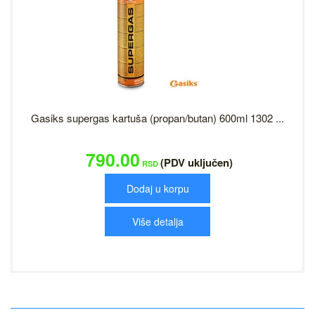
Gasiks supergas kartuša (propan/butan) 600ml 1302 ...
790.00
(PDV uključen)
RSD
Dodaj u korpu
Više detalja