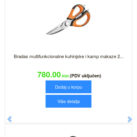
Bradas multifunkcionalne kuhinjske i kamp makaze 2...
780.00
(PDV uključen)
RSD
Dodaj u korpu
Više detalja
Previous
N