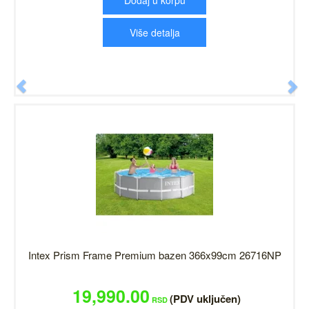
Dodaj u korpu
Više detalja
Previous
N
Intex Prism Frame Premium bazen 366x99cm 26716NP
19,990.00
(PDV uključen)
RSD