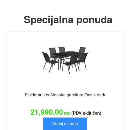
Specijalna ponuda
Fieldmann baštenska garnitura Oasis dark
21,990.00
(PDV uključen)
RSD
Dodaj u korpu