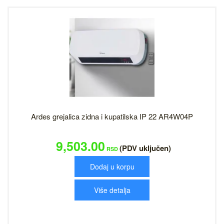
Ardes grejalica zidna i kupatilska IP 22 AR4W04P
9,503.00
(PDV uključen)
RSD
Dodaj u korpu
Više detalja