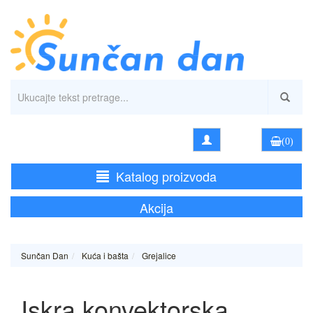
(0)
Katalog proizvoda
Akcija
Sunčan Dan
Kuća i bašta
Grejalice
Iskra konvektorska