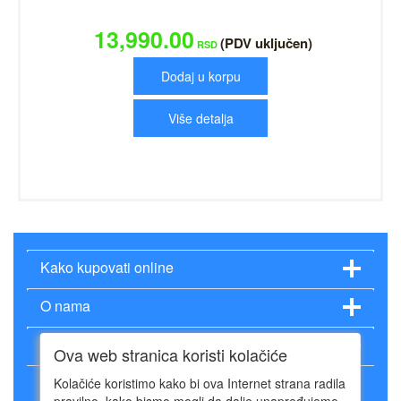
13,990.00
(PDV uključen)
RSD
Dodaj u korpu
Više detalja
Kako kupovati online
O nama
Način plaćanja
Ova web stranica koristi kolačiće
Kolačiće koristimo kako bi ova Internet strana radila