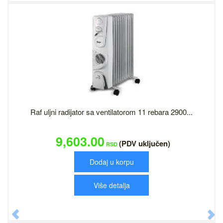
Raf uljni radijator sa ventilatorom 11 rebara 2900...
9,603.00
(PDV uključen)
RSD
Dodaj u korpu
Više detalja
Previous
N