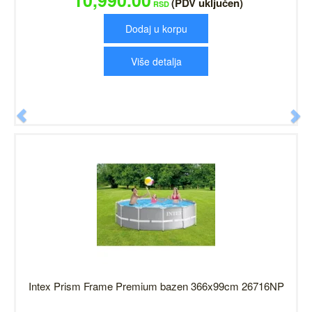
10,990.00
(PDV uključen)
RSD
Dodaj u korpu
Više detalja
Previous
N
Intex Prism Frame Premium bazen 366x99cm 26716NP