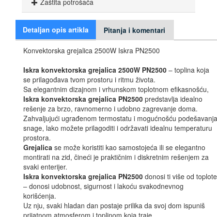
Zaštita potrošača
Detaljan opis artikla
Pitanja i komentari
Konvektorska grejalica 2500W Iskra PN2500
Iskra konvektorska grejalica 2500W PN2500
– toplina koja
se prilagođava tvom prostoru i ritmu života.
Sa elegantnim dizajnom i vrhunskom toplotnom efikasnošću,
Iskra konvektorska grejalica PN2500
predstavlja idealno
rešenje za brzo, ravnomerno i udobno zagrevanje doma.
Zahvaljujući ugrađenom termostatu i mogućnošću podešavanj
snage, lako možete prilagoditi i održavati idealnu temperaturu
prostora.
Grejalica
se može koristiti kao samostojeća ili se elegantno
montirati na zid, čineći je praktičnim i diskretnim rešenjem za
svaki enterijer.
Iskra konvektorska grejalica PN2500
donosi ti više od toplote
– donosi udobnost, sigurnost i lakoću svakodnevnog
korišćenja.
Uz nju, svaki hladan dan postaje prilika da svoj dom ispuniš
prijatnom atmosferom i toplinom koja traje.