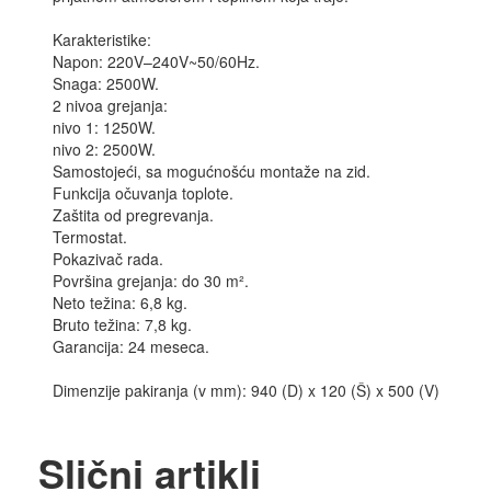
Karakteristike:
Napon: 220V–240V~50/60Hz.
Snaga: 2500W.
2 nivoa grejanja:
nivo 1: 1250W.
nivo 2: 2500W.
Samostojeći, sa mogućnošću montaže na zid.
Funkcija očuvanja toplote.
Zaštita od pregrevanja.
Termostat.
Pokazivač rada.
Površina grejanja: do 30 m².
Neto težina: 6,8 kg.
Bruto težina: 7,8 kg.
Garancija: 24 meseca.
Dimenzije pakiranja (v mm): 940 (D) x 120 (Š) x 500 (V)
Slični artikli