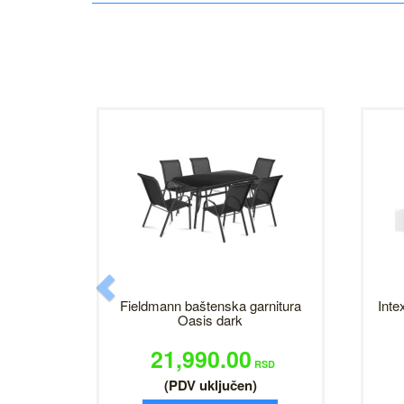
Previous
Fieldmann baštenska garnitura
Inte
Oasis dark
21,990.00
RSD
(PDV uključen)