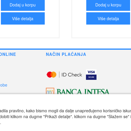
Dodaj u korpu
Dodaj u korpu
Više detalja
Više detalja
ONLINE
NAČIN PLAĆANJA
robe
 robe
adila pravilno, kako bismo mogli da dalje unapređujemo korisničko iskustv
dobiti klikom na dugme "Prikaži detalje". klikom na dugme "Slažem se" i
.