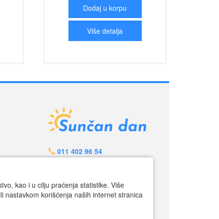
Dodaj u korpu
Više detalja
011 402 96 54
064 640 97 95
info@suncandan.rs
o, kao i u cilju praćenja statistike. Više
li nastavkom korišćenja naših internet stranica
Radno vreme:
Call centar: pon-petak 9.00-17.00