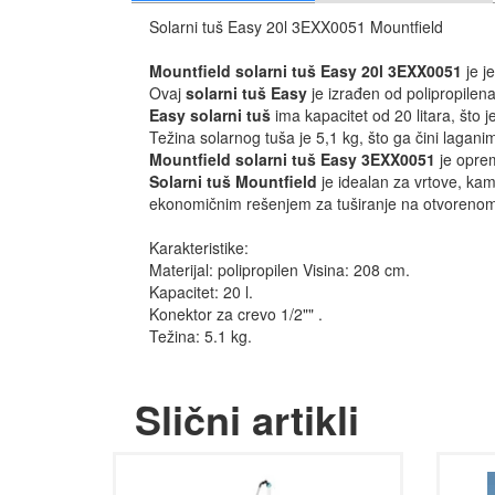
Solarni tuš Easy 20l 3EXX0051 Mountfield
Mountfield solarni tuš Easy 20l 3EXX0051
je j
Ovaj
solarni tuš Easy
je izrađen od polipropilena
Easy solarni tuš
ima kapacitet od 20 litara, št
Težina solarnog tuša je 5,1 kg, što ga čini laganim
Mountfield solarni tuš Easy 3EXX0051
je oprem
Solarni tuš Mountfield
je idealan za vrtove, kam
ekonomičnim rešenjem za tuširanje na otvoreno
Karakteristike:
Materijal: polipropilen Visina: 208 cm.
Kapacitet: 20 l.
Konektor za crevo 1/2"" .
Težina: 5.1 kg.
Slični artikli