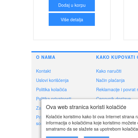
Dodaj u korpu
Više detalja
O NAMA
KAKO KUPOVATI 
Kontakt
Kako naručiti
Uslovi korišćenja
Način plaćanja
Politika kolačića
Reklamacije i povrat 
Politika privatnosti
Cenovnik dostave
Ova web stranica koristi kolačiće
Zaštita potrošača
Dokumenti za povrat
Kolačiće koristimo kako bi ova Internet strana r
Prisoner's Dilemma -
Ovlašćeni servisi
informacija o kolačićima koje koristimo možete 
social game
smatramo da se slažete sa upotrebom kolačića