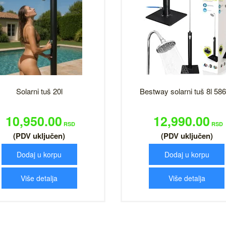
Solarni tuš 20l
Bestway solarni tuš 8l 58
10,950.00
12,990.00
RSD
RSD
(PDV uključen)
(PDV uključen)
Dodaj u korpu
Dodaj u korpu
Više detalja
Više detalja