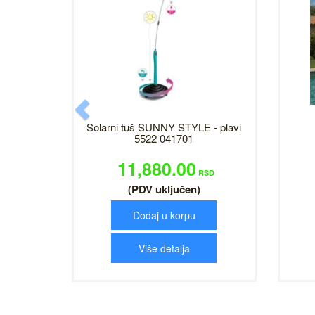
Previous
Solarni tuš SUNNY STYLE - plavi
5522 041701
11,880.00
RSD
(PDV uključen)
Dodaj u korpu
Više detalja