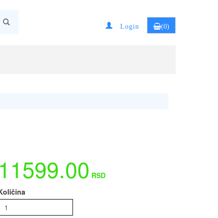
Login
(0)
11599.00
RSD
Količina