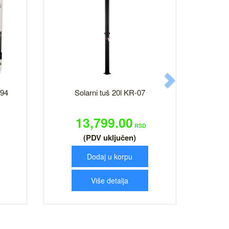
Next
694
Solarni tuš 20l KR-07
13,799.00
RSD
(PDV uključen)
Dodaj u korpu
Više detalja