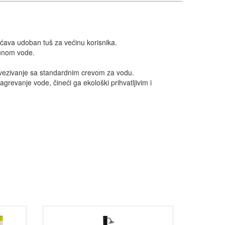
gućava udoban tuš za većinu korisnika.
punom vode.
vezivanje sa standardnim crevom za vodu.
grevanje vode, čineći ga ekološki prihvatljivim i