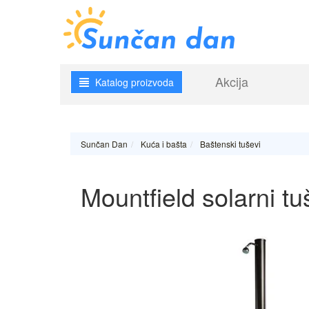
Akcija
Katalog proizvoda
Sunčan Dan
Kuća i bašta
Baštenski tuševi
Mountfield solarni 