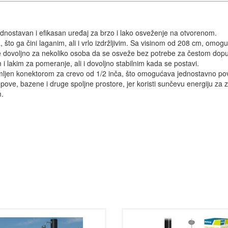
ednostavan i efikasan uređaj za brzo i lako osveženje na otvorenom.
, što ga čini laganim, ali i vrlo izdržljivim. Sa visinom od 208 cm, omo
o je dovoljno za nekoliko osoba da se osveže bez potrebe za čestom do
 i lakim za pomeranje, ali i dovoljno stabilnim kada se postavi.
ljen konektorom za crevo od 1/2 inča, što omogućava jednostavno po
pove, bazene i druge spoljne prostore, jer koristi sunčevu energiju za za
m.