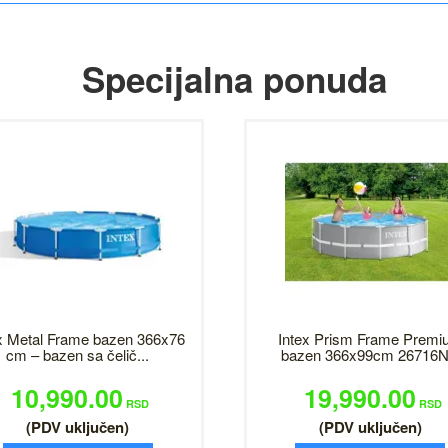
Specijalna ponuda
x Metal Frame bazen 366x76
Intex Prism Frame Premi
cm – bazen sa čelič...
bazen 366x99cm 26716
10,990.00
19,990.00
RSD
RSD
(PDV uključen)
(PDV uključen)