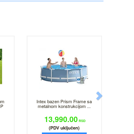
Next
um
Intex bazen Prism Frame sa
NP
metalnom konstrukcijom ...
13,990.00
RSD
(PDV uključen)