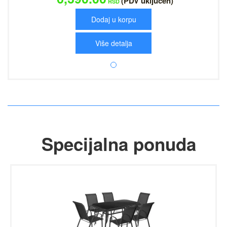
(PDV uključen)
RSD
Dodaj u korpu
Više detalja
Specijalna ponuda