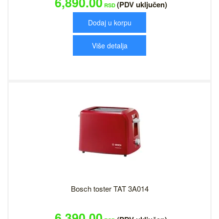
6,890.00
(PDV uključen)
RSD
Dodaj u korpu
Više detalja
Bosch toster TAT 3A014
6,390.00