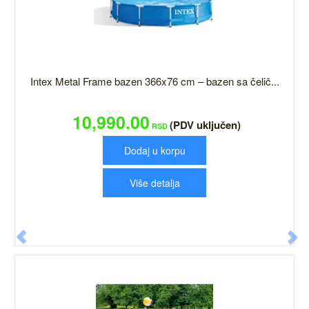
Intex Metal Frame bazen 366x76 cm – bazen sa čelič...
10,990.00
(PDV uključen)
RSD
Dodaj u korpu
Više detalja
Previous
N