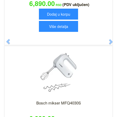
6,890.00
(PDV uključen)
RSD
Dodaj u korpu
Više detalja
Previous
N
Bosch mikser MFQ4030S