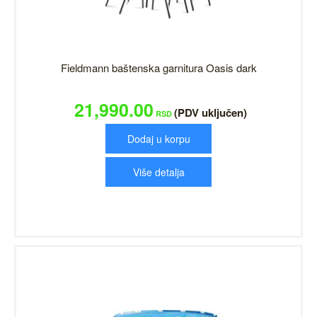
Fieldmann baštenska garnitura Oasis dark
21,990.00
(PDV uključen)
RSD
Dodaj u korpu
Više detalja