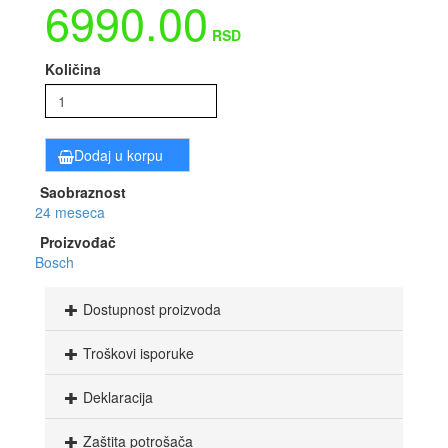
6990.00
RSD
Količina
Dodaj u korpu
Saobraznost
24 meseca
Proizvođač
Bosch
Dostupnost proizvoda
Troškovi isporuke
Deklaracija
Zaštita potrošača