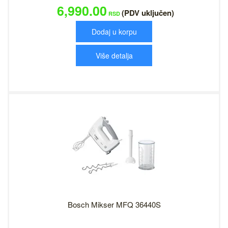
6,990.00
(PDV uključen)
RSD
Dodaj u korpu
Više detalja
Bosch Mikser MFQ 36440S