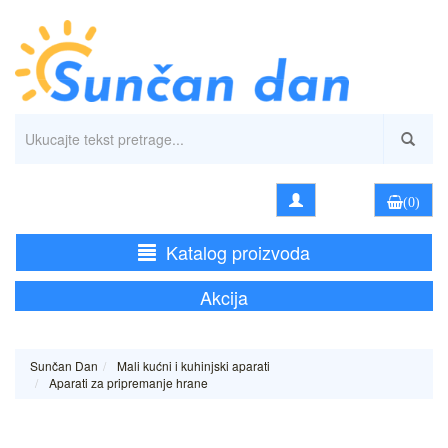
(0)
Katalog proizvoda
Akcija
Sunčan Dan
Mali kućni i kuhinjski aparati
Aparati za pripremanje hrane