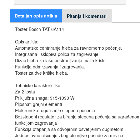
Detaljan opis artikla
Pitanja i komentari
Toster Bosch TAT 6A114
Opis artikla:
Automatsko centriranje hleba za ravnomerno pečenje.
Integrisana i sklopiva polica za zagrevanje.
Dizač hleba za lako odstranjivanje malih kriški.
Funkcija odmrzavanja i zagrevanja.
Toster za dve kriške hleba.
Tehničke karakteristike:
Za 2 tosta
Priključna snaga: 915-1090 W
Pljosnati grejni elementi
Elektronsko regulisanje stepena pečenja
Bezstepeni regulator za biranje stepena pečenja sa ugrađeno
funkcijom zagrevanja
Funkcija otapanja sa odvojenim osvetljenim dugmetom
Jednostavno čišćenje zbog uklonjive posude za mrvice